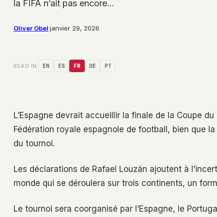
la FIFA n’ait pas encore…
Oliver Obel
·
janvier 29, 2026
READ IN:
EN
ES
FR
DE
PT
L’Espagne devrait accueillir la finale de la Coupe d
Fédération royale espagnole de football, bien que la
du tournoi.
Les déclarations de Rafael Louzán ajoutent à l’incer
monde qui se déroulera sur trois continents, un form
Le tournoi sera coorganisé par l’Espagne, le Portugal