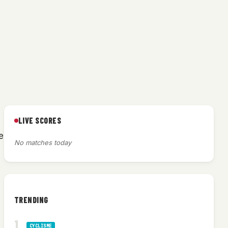
LIVE SCORES
e
No matches today
TRENDING
CYCLISME