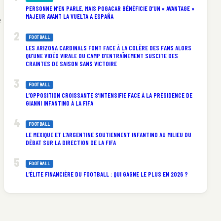
PERSONNE N’EN PARLE, MAIS POGACAR BÉNÉFICIE D’UN « AVANTAGE »
MAJEUR AVANT LA VUELTA A ESPAÑA
e
FOOTBALL
LES ARIZONA CARDINALS FONT FACE À LA COLÈRE DES FANS ALORS
QU’UNE VIDÉO VIRALE DU CAMP D’ENTRAÎNEMENT SUSCITE DES
CRAINTES DE SAISON SANS VICTOIRE
FOOTBALL
L’OPPOSITION CROISSANTE S’INTENSIFIE FACE À LA PRÉSIDENCE DE
GIANNI INFANTINO À LA FIFA
FOOTBALL
LE MEXIQUE ET L’ARGENTINE SOUTIENNENT INFANTINO AU MILIEU DU
DÉBAT SUR LA DIRECTION DE LA FIFA
FOOTBALL
L’ÉLITE FINANCIÈRE DU FOOTBALL : QUI GAGNE LE PLUS EN 2026 ?