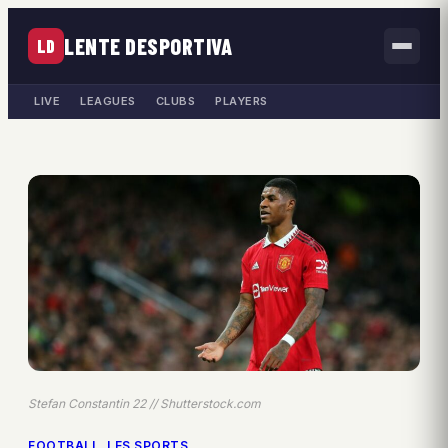
LENTE DESPORTIVA
LD
LIVE
LEAGUES
CLUBS
PLAYERS
Stefan Constantin 22 // Shutterstock.com
FOOTBALL
, 
LES SPORTS