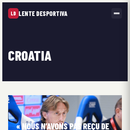
LENTE DESPORTIVA
LD
CROATIA
« NOUS N’AVONS PAS REÇU DE