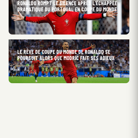
RONALDO ROMPT LE SILENCE APRÈS L’ÉCHAPPÉE
DRAMATIQUE DU PORTUGAL EN COUPE DU MONDE
3 Juil 2026
LE RÊVE DE COUPE DU MONDE DE RONALDO SE
POURSUIT ALORS QUE MODRIC FAIT SES ADIEUX
3 Juil 2026