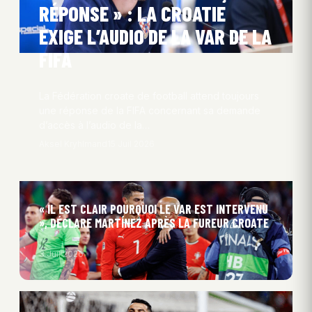
RÉPONSE » : LA CROATIE
EXIGE L’AUDIO DE LA VAR DE LA
FIFA
La Fédération croate de football attend toujours
une réponse de la FIFA concernant sa demande
d’accès à l’audio de la…
Aksel Kryhlmand
15 Juil 2026
« IL EST CLAIR POURQUOI LE VAR EST INTERVENU
», DÉCLARE MARTÍNEZ APRÈS LA FUREUR CROATE
3 Juil 2026