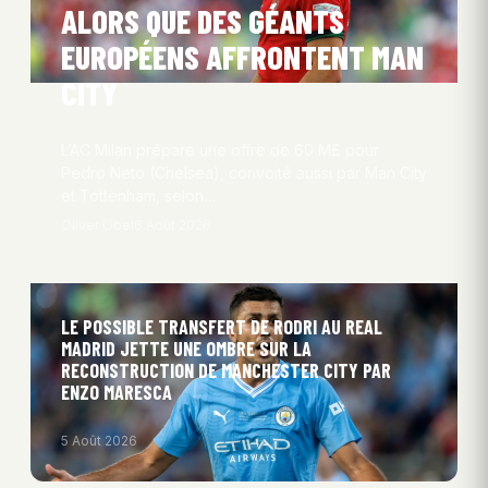
ALORS QUE DES GÉANTS
EUROPÉENS AFFRONTENT MAN
CITY
L’AC Milan prépare une offre de 60 M£ pour
Pedro Neto (Chelsea), convoité aussi par Man City
et Tottenham, selon…
Oliver Obel
6 Août 2026
LE POSSIBLE TRANSFERT DE RODRI AU REAL
MADRID JETTE UNE OMBRE SUR LA
RECONSTRUCTION DE MANCHESTER CITY PAR
ENZO MARESCA
5 Août 2026