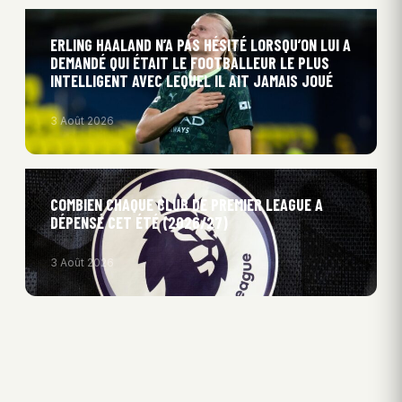
ERLING HAALAND N’A PAS HÉSITÉ LORSQU’ON LUI A
DEMANDÉ QUI ÉTAIT LE FOOTBALLEUR LE PLUS
INTELLIGENT AVEC LEQUEL IL AIT JAMAIS JOUÉ
3 Août 2026
COMBIEN CHAQUE CLUB DE PREMIER LEAGUE A
DÉPENSÉ CET ÉTÉ (2026/27)
3 Août 2026