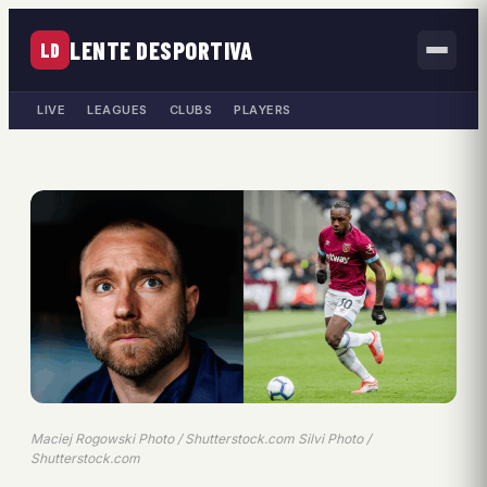
LENTE DESPORTIVA
LD
LIVE
LEAGUES
CLUBS
PLAYERS
Maciej Rogowski Photo / Shutterstock.com Silvi Photo /
Shutterstock.com