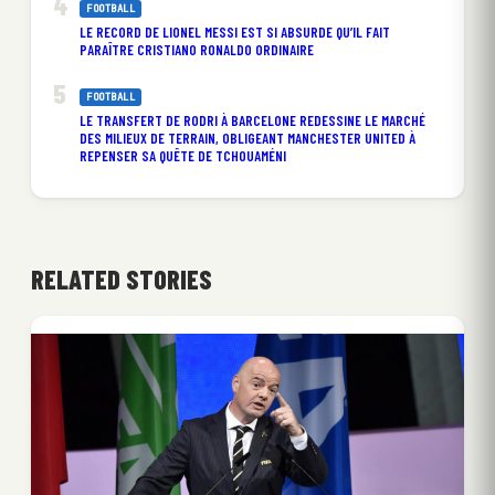
FOOTBALL
LE RECORD DE LIONEL MESSI EST SI ABSURDE QU’IL FAIT
PARAÎTRE CRISTIANO RONALDO ORDINAIRE
FOOTBALL
LE TRANSFERT DE RODRI À BARCELONE REDESSINE LE MARCHÉ
DES MILIEUX DE TERRAIN, OBLIGEANT MANCHESTER UNITED À
REPENSER SA QUÊTE DE TCHOUAMÉNI
RELATED STORIES