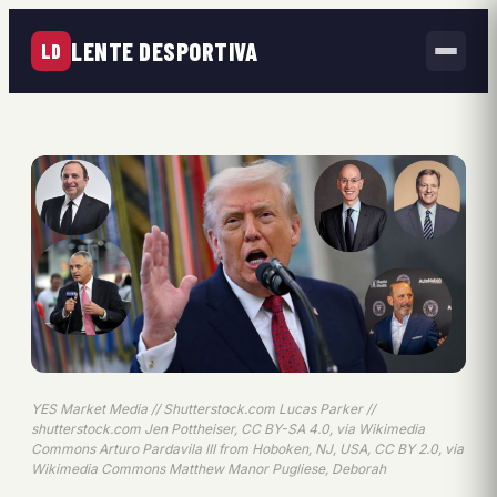
LENTE DESPORTIVA
LD
YES Market Media // Shutterstock.com Lucas Parker //
shutterstock.com Jen Pottheiser, CC BY-SA 4.0, via Wikimedia
Commons Arturo Pardavila III from Hoboken, NJ, USA, CC BY 2.0, via
Wikimedia Commons Matthew Manor Pugliese, Deborah