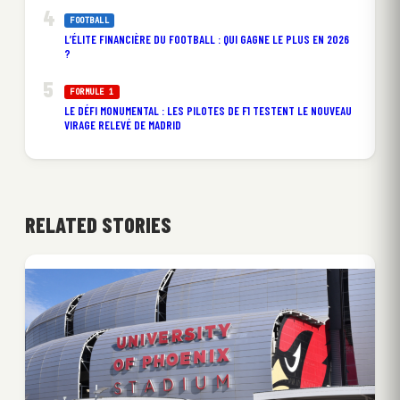
FOOTBALL
L’ÉLITE FINANCIÈRE DU FOOTBALL : QUI GAGNE LE PLUS EN 2026
?
FORMULE 1
LE DÉFI MONUMENTAL : LES PILOTES DE F1 TESTENT LE NOUVEAU
VIRAGE RELEVÉ DE MADRID
RELATED STORIES