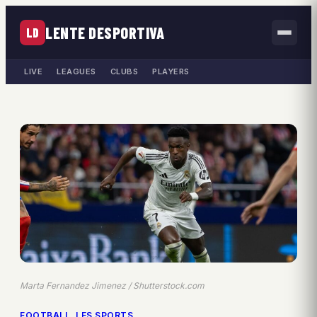
LENTE DESPORTIVA
LD
LIVE
LEAGUES
CLUBS
PLAYERS
Marta Fernandez Jimenez / Shutterstock.com
FOOTBALL
, 
LES SPORTS