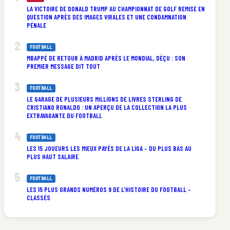
LA VICTOIRE DE DONALD TRUMP AU CHAMPIONNAT DE GOLF REMISE EN
QUESTION APRÈS DES IMAGES VIRALES ET UNE CONDAMNATION
PÉNALE
FOOTBALL
MBAPPÉ DE RETOUR À MADRID APRÈS LE MONDIAL, DÉÇU : SON
PREMIER MESSAGE DIT TOUT
FOOTBALL
LE GARAGE DE PLUSIEURS MILLIONS DE LIVRES STERLING DE
CRISTIANO RONALDO : UN APERÇU DE LA COLLECTION LA PLUS
EXTRAVAGANTE DU FOOTBALL
FOOTBALL
LES 15 JOUEURS LES MIEUX PAYÉS DE LA LIGA – DU PLUS BAS AU
PLUS HAUT SALAIRE
FOOTBALL
LES 15 PLUS GRANDS NUMÉROS 9 DE L’HISTOIRE DU FOOTBALL –
CLASSÉS