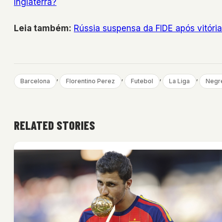
Inglaterra?
Leia também:
Rússia suspensa da FIDE após vitória
, 
, 
, 
, 
Barcelona
Florentino Perez
Futebol
La Liga
Negre
RELATED STORIES