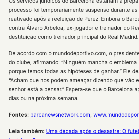
Os serviços jurídicos do Barcelona estariam a prep
processo foi temporariamente suspenso durante as 
reativado após a reeleição de Perez. Embora o Barc
contra Álvaro Arbeloa, ex-jogador e treinador do R
destituição como treinador principal do Real Madrid.
De acordo com o mundodeportivo.com, o presidente
do clube, afirmando: “Ninguém mancha o emblema do
porque temos todas as hipóteses de ganhar.” Ele de
“Acham que nos podem ameaçar dizendo que vão env
senhor está a pensar.” Espera-se que o Barcelona a
dias ou na próxima semana.
Fontes:
barcanewsnetwork.com
,
www.mundodeport
Leia também:
Uma década após o desastre: O futeb