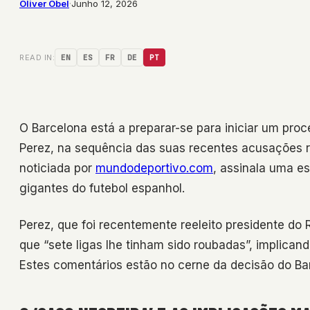
Oliver Obel
·
Junho 12, 2026
READ IN:
EN
ES
FR
DE
PT
O Barcelona está a preparar-se para iniciar um proc
Perez, na sequência das suas recentes acusações r
noticiada por
mundodeportivo.com
, assinala uma es
gigantes do futebol espanhol.
Perez, que foi recentemente reeleito presidente d
que “sete ligas lhe tinham sido roubadas”, implican
Estes comentários estão no cerne da decisão do Ba