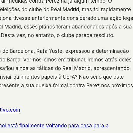
arar medidas contra Perez há já algum tempo. O
eleições do clube do Real Madrid, mas foi rapidamente
elona tivesse anteriormente considerado uma ação lega
eal Madrid, esses planos foram abandonados após a sua
 Desta vez, no entanto, o clube parece resoluto.
 do Barcelona, Rafa Yuste, expressou a determinação
 Barça. Ver-nos-emos em tribunal. Iremos atrás deles
safiou ainda as táticas do Real Madrid, acrescentando:
iar quinhentos papéis à UEFA? Não sei o que este
presente a sua queixa formal contra Perez nos próximos
ivo.com
ol está finalmente voltando para casa para a