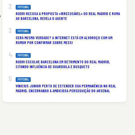
FUTEBOL
RODRI RECUSA A PROPOSTA «IRRECUSÁVEL» DO REAL MADRID E RUMA
o
AO BARCELONA, REVELA O AGENTE
FUTEBOL
SERÁ MESMO VERDADE? A INTERNET ESTÁ EM ALVOROÇO COM UM
RUMOR POR CONFIRMAR SOBRE MESSI
FUTEBOL
RODRI ESCOLHE BARCELONA EM DETRIMENTO DO REAL MADRID,
CITANDO INFLUÊNCIA DE GUARDIOLA E BUSQUETS
FUTEBOL
VINICIUS JUNIOR PERTO DE ESTENDER SUA PERMANÊNCIA NO REAL
MADRID, ENCERRANDO A AMBICIOSA PERSEGUIÇÃO DO ARSENAL