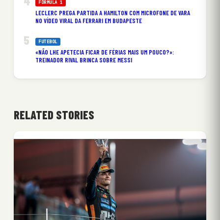
FÓRMULA 1
LECLERC PREGA PARTIDA A HAMILTON COM MICROFONE DE VARA
NO VÍDEO VIRAL DA FERRARI EM BUDAPESTE
FUTEBOL
«NÃO LHE APETECIA FICAR DE FÉRIAS MAIS UM POUCO?»:
TREINADOR RIVAL BRINCA SOBRE MESSI
RELATED STORIES