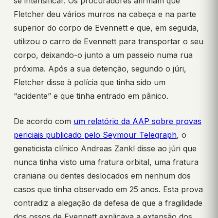
se intensificar. Os procuradores afirmam que
Fletcher deu vários murros na cabeça e na parte
superior do corpo de Evennett e que, em seguida,
utilizou o carro de Evennett para transportar o seu
corpo, deixando-o junto a um passeio numa rua
próxima. Após a sua detenção, segundo o júri,
Fletcher disse à polícia que tinha sido um
“acidente” e que tinha entrado em pânico.
De acordo com
um relatório da AAP sobre provas
periciais publicado pelo Seymour Telegraph
, o
geneticista clínico Andreas Zankl disse ao júri que
nunca tinha visto uma fratura orbital, uma fratura
craniana ou dentes deslocados em nenhum dos
casos que tinha observado em 25 anos. Esta prova
contradiz a alegação da defesa de que a fragilidade
dos ossos de Evennett explicava a extensão dos