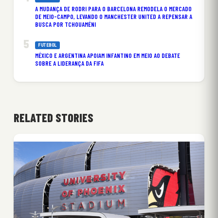
A MUDANÇA DE RODRI PARA O BARCELONA REMODELA O MERCADO
DE MEIO-CAMPO, LEVANDO O MANCHESTER UNITED A REPENSAR A
BUSCA POR TCHOUAMÉNI
FUTEBOL
MÉXICO E ARGENTINA APOIAM INFANTINO EM MEIO AO DEBATE
SOBRE A LIDERANÇA DA FIFA
RELATED STORIES