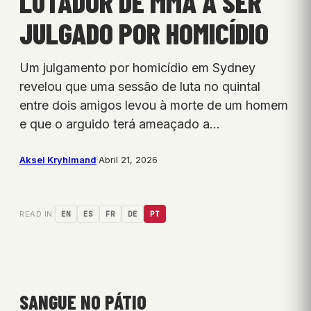
LUTADOR DE MMA A SER
JULGADO POR HOMICÍDIO
Um julgamento por homicídio em Sydney
revelou que uma sessão de luta no quintal
entre dois amigos levou à morte de um homem
e que o arguido terá ameaçado a…
Aksel Kryhlmand
·
Abril 21, 2026
READ IN:
EN
ES
FR
DE
PT
SANGUE NO PÁTIO