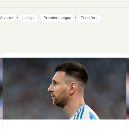
, 
, 
, 
 Alvarez
La Liga
Premier League
Transfers