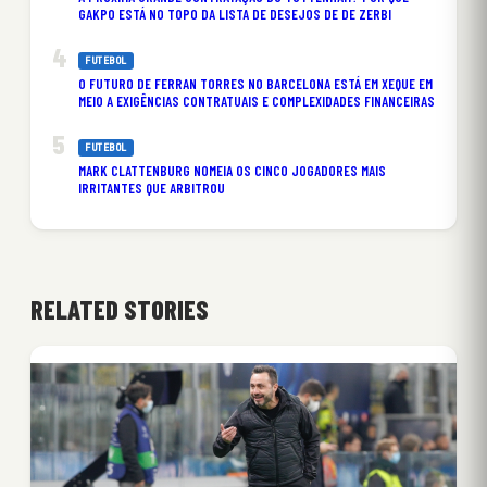
GAKPO ESTÁ NO TOPO DA LISTA DE DESEJOS DE DE ZERBI
FUTEBOL
O FUTURO DE FERRAN TORRES NO BARCELONA ESTÁ EM XEQUE EM
MEIO A EXIGÊNCIAS CONTRATUAIS E COMPLEXIDADES FINANCEIRAS
FUTEBOL
MARK CLATTENBURG NOMEIA OS CINCO JOGADORES MAIS
IRRITANTES QUE ARBITROU
RELATED STORIES