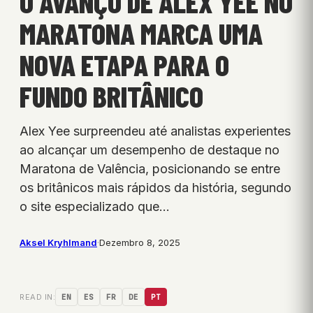
O AVANÇO DE ALEX YEE NO
MARATONA MARCA UMA
NOVA ETAPA PARA O
FUNDO BRITÂNICO
Alex Yee surpreendeu até analistas experientes
ao alcançar um desempenho de destaque no
Maratona de Valência, posicionando se entre
os britânicos mais rápidos da história, segundo
o site especializado que…
Aksel Kryhlmand
·
Dezembro 8, 2025
READ IN:
EN
ES
FR
DE
PT