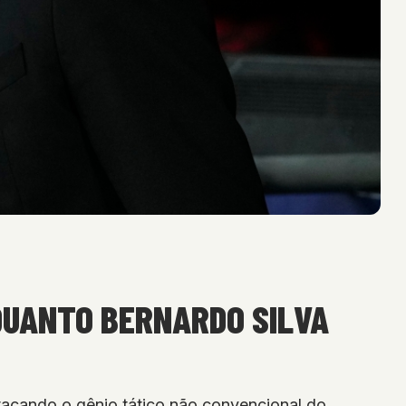
QUANTO BERNARDO SILVA
tacando o gênio tático não convencional do