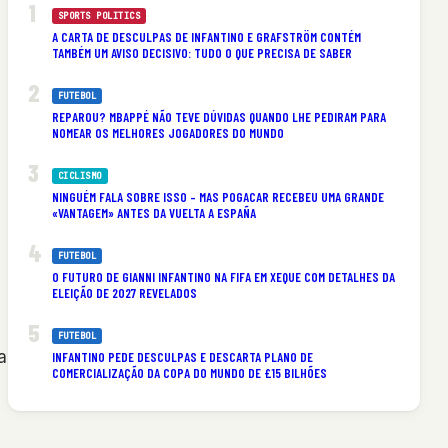
SPORTS POLITICS
A CARTA DE DESCULPAS DE INFANTINO E GRAFSTRÖM CONTÉM
TAMBÉM UM AVISO DECISIVO: TUDO O QUE PRECISA DE SABER
FUTEBOL
REPAROU? MBAPPÉ NÃO TEVE DÚVIDAS QUANDO LHE PEDIRAM PARA
NOMEAR OS MELHORES JOGADORES DO MUNDO
CICLISMO
NINGUÉM FALA SOBRE ISSO – MAS POGACAR RECEBEU UMA GRANDE
«VANTAGEM» ANTES DA VUELTA A ESPAÑA
FUTEBOL
O FUTURO DE GIANNI INFANTINO NA FIFA EM XEQUE COM DETALHES DA
ELEIÇÃO DE 2027 REVELADOS
FUTEBOL
a
INFANTINO PEDE DESCULPAS E DESCARTA PLANO DE
COMERCIALIZAÇÃO DA COPA DO MUNDO DE £15 BILHÕES