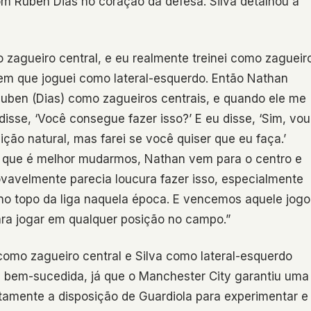
om Rúben Dias no coração da defesa. Silva detalhou a
o zagueiro central, e eu realmente treinei como zagueir
o em que joguei como lateral-esquerdo. Então Nathan
Ruben (Dias) como zagueiros centrais, e quando ele me
disse, ‘Você consegue fazer isso?’ E eu disse, ‘Sim, vou
ção natural, mas farei se você quiser que eu faça.’
ho que é melhor mudarmos, Nathan vem para o centro e
ovavelmente parecia loucura fazer isso, especialmente
a no topo da liga naquela época. E vencemos aquele jogo
para jogar em qualquer posição no campo.”
omo zagueiro central e Silva como lateral-esquerdo
 bem-sucedida, já que o Manchester City garantiu uma
eitamente a disposição de Guardiola para experimentar e