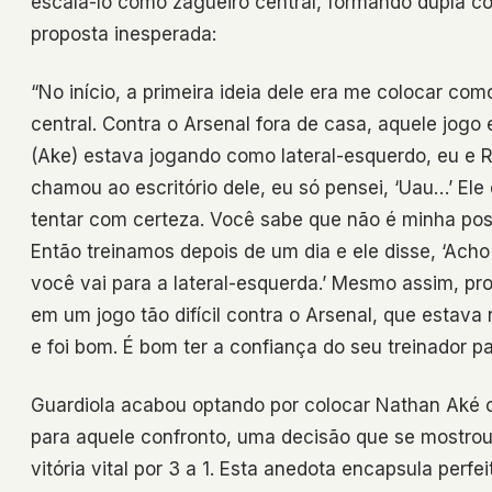
escalá-lo como zagueiro central, formando dupla c
proposta inesperada:
“No início, a primeira ideia dele era me colocar com
central. Contra o Arsenal fora de casa, aquele jog
(Ake) estava jogando como lateral-esquerdo, eu e 
chamou ao escritório dele, eu só pensei, ‘Uau…’ Ele 
tentar com certeza. Você sabe que não é minha posi
Então treinamos depois de um dia e ele disse, ‘Ac
você vai para a lateral-esquerda.’ Mesmo assim, pr
em um jogo tão difícil contra o Arsenal, que estav
e foi bom. É bom ter a confiança do seu treinador 
Guardiola acabou optando por colocar Nathan Aké c
para aquele confronto, uma decisão que se mostrou
vitória vital por 3 a 1. Esta anedota encapsula perf