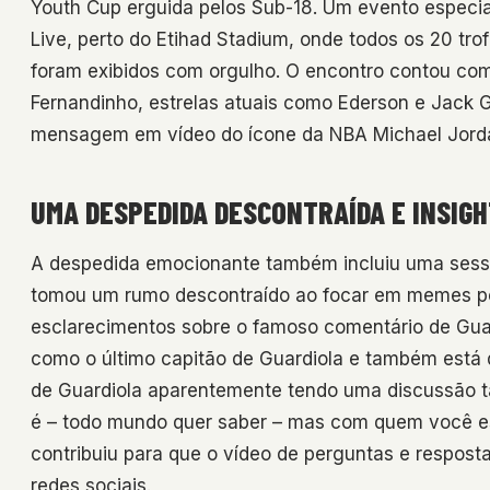
Youth Cup erguida pelos Sub-18. Um evento especia
Live, perto do Etihad Stadium, onde todos os 20 tr
foram exibidos com orgulho. O encontro contou co
Fernandinho, estrelas atuais como Ederson e Jack 
mensagem em vídeo do ícone da NBA Michael Jordan 
UMA DESPEDIDA DESCONTRAÍDA E INSIGH
A despedida emocionante também incluiu uma sessã
tomou um rumo descontraído ao focar em memes pop
esclarecimentos sobre o famoso comentário de Guar
como o último capitão de Guardiola e também está d
de Guardiola aparentemente tendo uma discussão t
é – todo mundo quer saber – mas com quem você es
contribuiu para que o vídeo de perguntas e respos
redes sociais.