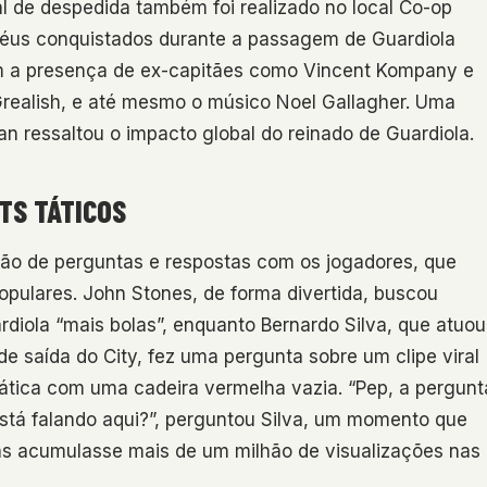
l de despedida também foi realizado no local Co-op
oféus conquistados durante a passagem de Guardiola
m a presença de ex-capitães como Vincent Kompany e
Grealish, e até mesmo o músico Noel Gallagher. Uma
ressaltou o impacto global do reinado de Guardiola.
TS TÁTICOS
o de perguntas e respostas com os jogadores, que
ulares. John Stones, de forma divertida, buscou
diola “mais bolas”, enquanto Bernardo Silva, que atuou
e saída do City, fez uma pergunta sobre um clipe viral
ática com uma cadeira vermelha vazia. “Pep, a pergunt
tá falando aqui?”, perguntou Silva, um momento que
tas acumulasse mais de um milhão de visualizações nas