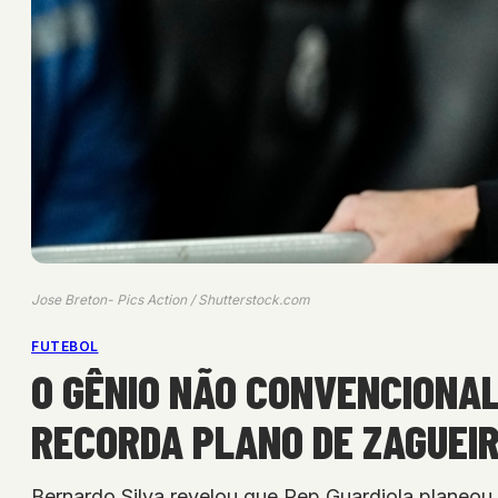
Jose Breton- Pics Action / Shutterstock.com
FUTEBOL
O GÊNIO NÃO CONVENCIONA
RECORDA PLANO DE ZAGUEI
Bernardo Silva revelou que Pep Guardiola planeou