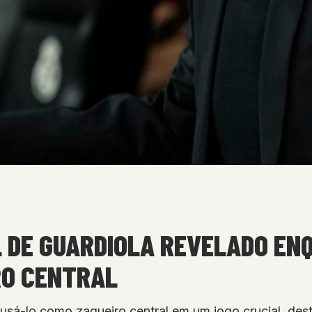
L DE GUARDIOLA REVELADO EN
RO CENTRAL
 usá-lo como zagueiro central em um jogo crucial, des