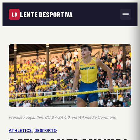
LENTE DESPORTIVA
LD
Frankie Fouganthin, CC BY-SA 4.0, via Wikimedia Commons
ATHLETICS
, 
DESPORTO