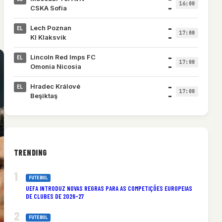
16:00
–
CSKA Sofia
–
Lech Poznan
EL
17:00
–
KI Klaksvik
–
Lincoln Red Imps FC
EL
17:00
–
Omonia Nicosia
–
Hradec Králové
EL
17:00
–
Beşiktaş
TRENDING
FUTEBOL
UEFA INTRODUZ NOVAS REGRAS PARA AS COMPETIÇÕES EUROPEIAS
DE CLUBES DE 2026-27
FUTEBOL