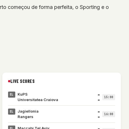
to começou de forma perfeita, o Sporting e o
LIVE SCORES
–
KuPS
EL
15:00
–
Universitatea Craiova
–
Jagiellonia
EL
16:00
–
Rangers
–
Maccabi Tel Aviv
EL