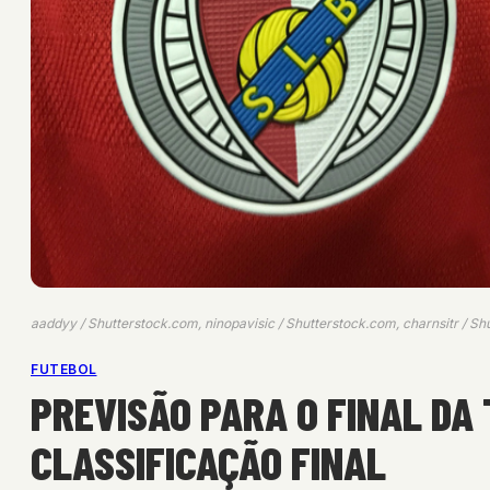
aaddyy / Shutterstock.com, ninopavisic / Shutterstock.com, charnsitr / S
FUTEBOL
PREVISÃO PARA O FINAL DA
CLASSIFICAÇÃO FINAL