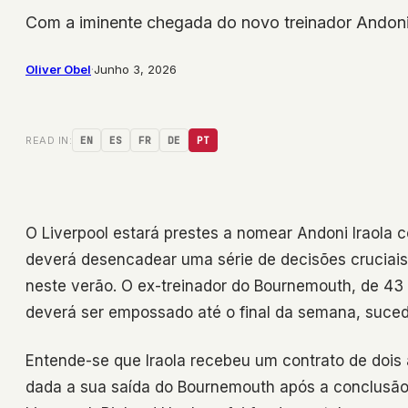
Com a iminente chegada do novo treinador Andoni I
Oliver Obel
·
Junho 3, 2026
READ IN:
EN
ES
FR
DE
PT
O Liverpool estará prestes a nomear Andoni Iraola
deverá desencadear uma série de decisões cruciais 
neste verão. O ex-treinador do Bournemouth, de 4
deverá ser empossado até o final da semana, sucede
Entende-se que Iraola recebeu um contrato de doi
dada a sua saída do Bournemouth após a conclusão 