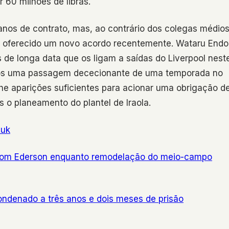
 60 milhões de libras.
anos de contrato, mas, ao contrário dos colegas médio
oi oferecido um novo acordo recentemente. Wataru Endo
de longa data que os ligam a saídas do Liverpool nest
 após uma passagem dececionante de uma temporada no
lhe aparições suficientes para acionar uma obrigação d
 o planeamento do plantel de Iraola.
.uk
 com Ederson enquanto remodelação do meio-campo
ondenado a três anos e dois meses de prisão