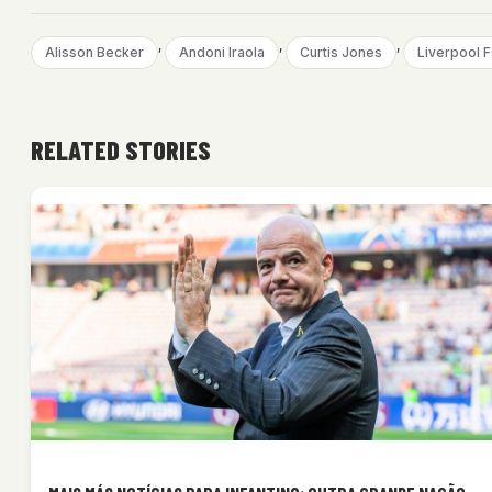
, 
, 
, 
Alisson Becker
Andoni Iraola
Curtis Jones
Liverpool 
RELATED STORIES