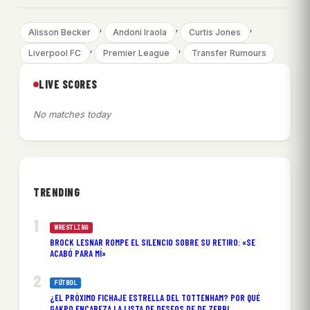
, 
, 
, 
Alisson Becker
Andoni Iraola
Curtis Jones
, 
, 
Liverpool FC
Premier League
Transfer Rumours
LIVE SCORES
No matches today
TRENDING
WRESTLING
BROCK LESNAR ROMPE EL SILENCIO SOBRE SU RETIRO: «SE
ACABÓ PARA MÍ»
FÚTBOL
¿EL PRÓXIMO FICHAJE ESTRELLA DEL TOTTENHAM? POR QUÉ
GAKPO ENCABEZA LA LISTA DE DESEOS DE DE ZERBI