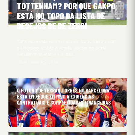
TOTTENHAM? POR QUE GAKPO
ESTÁ NO TOPO DA LISTA DE
DESEJOS DE DE ZERBI
Tottenham está interessado em Cody Gakpo, mas
o Liverpool resiste à venda, apesar do perfil
versátil do atacante ser ideal…
Oliver Obel
6 Ago 2026
O FUTURO DE FERRAN TORRES NO BARCELONA
ESTÁ EM XEQUE EM MEIO A EXIGÊNCIAS
CONTRATUAIS E COMPLEXIDADES FINANCEIRAS
6 Ago 2026