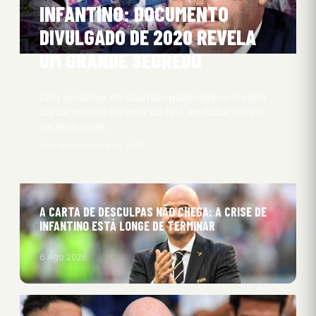
INFANTINO: DOCUMENTO
DIVULGADO DE 2020 REVELA
UM GRANDE SEGREDO
Uma exclusiva do Guardian publicada no mesmo
dia da reunião de crise da FIFA em Rabat revela
um term sheet…
Emil Martesen
6 Ago 2026
A CARTA DE DESCULPAS NÃO CHEGA: A CRISE DE
INFANTINO ESTÁ LONGE DE TERMINAR
6 Ago 2026