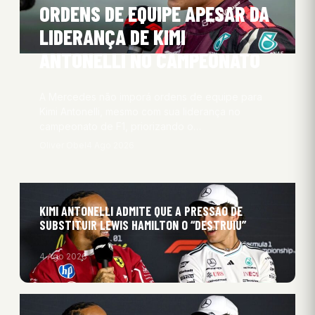
ORDENS DE EQUIPE APESAR DA
LIDERANÇA DE KIMI
ANTONELLI NO CAMPEONATO
A Mercedes não imporá ordens de equipe para
Kimi Antonelli, mesmo com sua liderança no
campeonato de F1, priorizando o…
Oliver Obel
4 Ago 2026
KIMI ANTONELLI ADMITE QUE A PRESSÃO DE
SUBSTITUIR LEWIS HAMILTON O “DESTRUIU”
4 Ago 2026