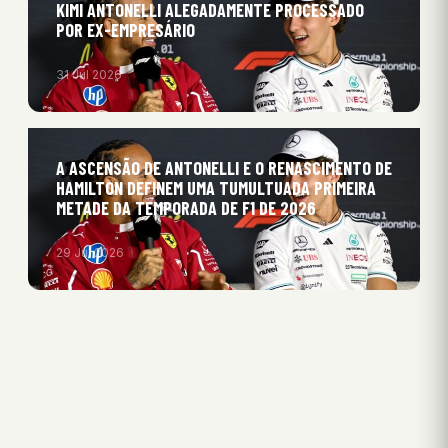
KIMI ANTONELLI ALEGADAMENTE PROCESSADO
POR EX-EMPRESÁRIO
31 Jul 2026
A ASCENSÃO DE ANTONELLI E O RENASCIMENTO DE
HAMILTON DEFINEM UMA TUMULTUADA PRIMEIRA
METADE DA TEMPORADA DE F1 DE 2026
29 Jul 2026