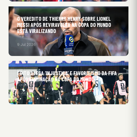
O VEREDITO DE THIERRY HENRY SOBRE LIONEL
MESSI APÓS REVIRAVOLTA NA COPA DO MUNDO
ESTÁ VIRALIZANDO
9 Jul 2026
EGITO ALEGA ‘INJUSTIÇA’ E FAVORITISMO DA FIFA
APÓS ELIMINAÇÃO NA COPA DO MUNDO
8 Jul 2026