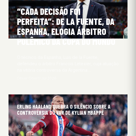
“CADA DECISÃO FOI
PERFEITA”: DE LA FUENTE, DA
ESPANHA, ELOGIA ÁRBITRO
POLÊMICO DA COPA DO MUNDO
O técnico da Espanha, Luis de la Fuente,
defendeu o árbitro Francois Letexier, cuja atuação
na vitória controversa da Argentina…
Oliver Obel
11 Jul 2026
ERLING HAALAND QUEBRA O SILÊNCIO SOBRE A
CONTROVÉRSIA DO VAR DE KYLIAN MBAPPÉ
10 Jul 2026