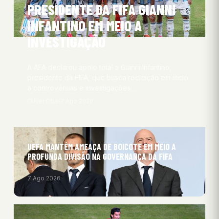
PRESIDENTE DA FIFA GIANNI
INFANTINO EM MEIO A
INVESTIGAÇÃO
A AFA declarou apoio total a Gianni Infantino,
presidente da FIFA, que busca reeleição em meio
a controvérsias e investigações…
Oliver Obel
7 Ago 2026
UEFA MANTÉM AMEAÇA DE BOICOTE EM MEIO A
PROFUNDA DIVISÃO NA GOVERNANÇA DA FIFA
7 Ago 2026