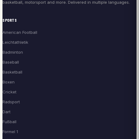
basketball, motorsport and more. Delivered in multiple languages.
SPORTS
American Football
Leichtathletik
Badminton
Baseball
Basketball
Boxen
Cricket
Radsport
Dart
Fußball
Formel 1