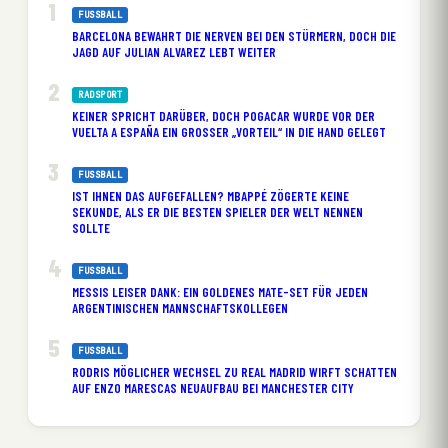
FUSSBALL
BARCELONA BEWAHRT DIE NERVEN BEI DEN STÜRMERN, DOCH DIE
JAGD AUF JULIAN ALVAREZ LEBT WEITER
RADSPORT
KEINER SPRICHT DARÜBER, DOCH POGACAR WURDE VOR DER
VUELTA A ESPAÑA EIN GROSSER „VORTEIL“ IN DIE HAND GELEGT
FUSSBALL
IST IHNEN DAS AUFGEFALLEN? MBAPPÉ ZÖGERTE KEINE
SEKUNDE, ALS ER DIE BESTEN SPIELER DER WELT NENNEN
SOLLTE
FUSSBALL
MESSIS LEISER DANK: EIN GOLDENES MATE-SET FÜR JEDEN
ARGENTINISCHEN MANNSCHAFTSKOLLEGEN
FUSSBALL
RODRIS MÖGLICHER WECHSEL ZU REAL MADRID WIRFT SCHATTEN
AUF ENZO MARESCAS NEUAUFBAU BEI MANCHESTER CITY