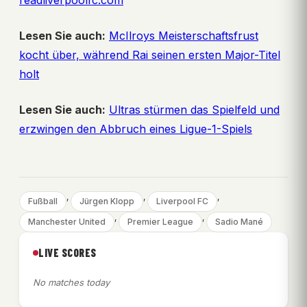
readliverpoolfc.com
Lesen Sie auch:
McIlroys Meisterschaftsfrust
kocht über, während Rai seinen ersten Major-Titel
holt
Lesen Sie auch:
Ultras stürmen das Spielfeld und
erzwingen den Abbruch eines Ligue-1-Spiels
, 
, 
, 
Fußball
Jürgen Klopp
Liverpool FC
, 
, 
Manchester United
Premier League
Sadio Mané
LIVE SCORES
No matches today