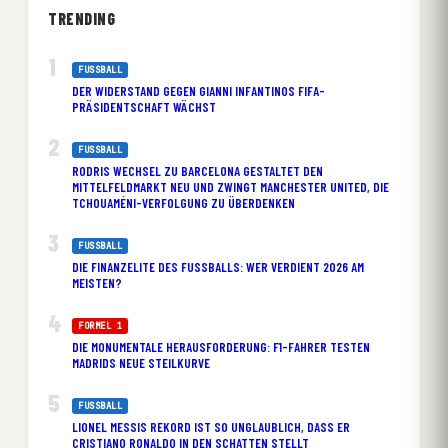
TRENDING
FUSSBALL
DER WIDERSTAND GEGEN GIANNI INFANTINOS FIFA-
PRÄSIDENTSCHAFT WÄCHST
FUSSBALL
RODRIS WECHSEL ZU BARCELONA GESTALTET DEN
MITTELFELDMARKT NEU UND ZWINGT MANCHESTER UNITED, DIE
TCHOUAMÉNI-VERFOLGUNG ZU ÜBERDENKEN
FUSSBALL
DIE FINANZELITE DES FUSSBALLS: WER VERDIENT 2026 AM M
EISTEN?
FORMEL 1
DIE MONUMENTALE HERAUSFORDERUNG: F1-FAHRER TESTEN
MADRIDS NEUE STEILKURVE
FUSSBALL
LIONEL MESSIS REKORD IST SO UNGLAUBLICH, DASS ER
CRISTIANO RONALDO IN DEN SCHATTEN STELLT