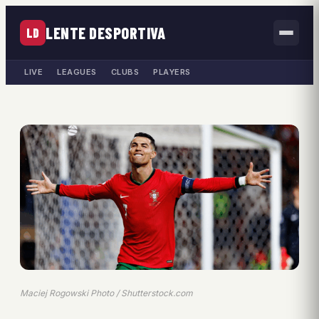
LENTE DESPORTIVA
LD
LIVE
LEAGUES
CLUBS
PLAYERS
Maciej Rogowski Photo / Shutterstock.com