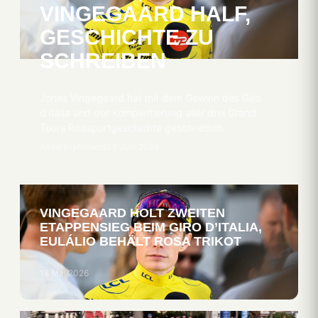
VINGEGAARD HALF,
GESCHICHTE ZU
SCHREIBEN
Jonas Vingegaard hat mit dem Gewinn des Giro
d’Italia und der Komplettierung aller drei Grand
Tours Radsportgeschichte geschrieben.
Aksel Kryhlmand
23 Juni 2026
VINGEGAARD HOLT ZWEITEN
ETAPPENSIEG BEIM GIRO D’ITALIA,
EULÁLIO BEHÄLT ROSA TRIKOT
18 Mai 2026