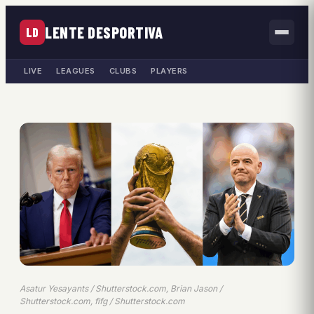
LENTE DESPORTIVA
LD
LIVE
LEAGUES
CLUBS
PLAYERS
Asatur Yesayants / Shutterstock.com, Brian Jason /
Shutterstock.com, fifg / Shutterstock.com