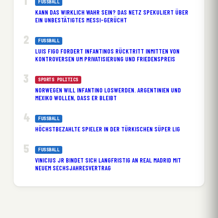
FUSSBALL
KANN DAS WIRKLICH WAHR SEIN? DAS NETZ SPEKULIERT ÜBER
EIN UNBESTÄTIGTES MESSI-GERÜCHT
FUSSBALL
LUIS FIGO FORDERT INFANTINOS RÜCKTRITT INMITTEN VON
KONTROVERSEN UM PRIVATISIERUNG UND FRIEDENSPREIS
SPORTS POLITICS
NORWEGEN WILL INFANTINO LOSWERDEN. ARGENTINIEN UND
MEXIKO WOLLEN, DASS ER BLEIBT
FUSSBALL
HÖCHSTBEZAHLTE SPIELER IN DER TÜRKISCHEN SÜPER LIG
FUSSBALL
VINICIUS JR BINDET SICH LANGFRISTIG AN REAL MADRID MIT
NEUEM SECHSJAHRESVERTRAG