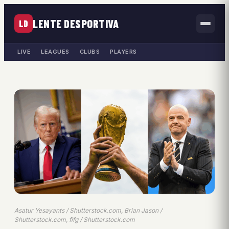
LENTE DESPORTIVA
LD
LIVE
LEAGUES
CLUBS
PLAYERS
Asatur Yesayants / Shutterstock.com, Brian Jason /
Shutterstock.com, fifg / Shutterstock.com