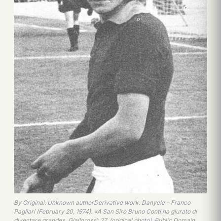
By Original: Unknown authorDerivative work: Danyele – Franco
Pagliari (February 20, 1974). «A San Siro Bruno Conti ha giurato di
diventare grande». Giallorossi: 27. (original photo), Public Domain,