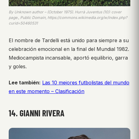
By Unknown author – (October 1975). Hurrà Juventus (10): cover
page., Public Domain, https://commons.wikimedia.org/w/index.php?
curid=50460531
El nombre de Tardelli está unido para siempre a su
celebración emocional en la final del Mundial 1982.
Mediocampista incansable, aportó equilibrio, garra
y goles.
Lee también:
Las 10 mejores futbolistas del mundo
en este momento – Clasificación
14. GIANNI RIVERA