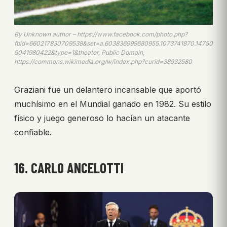
By Unknown author – https://www.facebook.com/photo.php?
fbid=660217830709538&set=a.603836999680955.1073741870.14750
9041980422&type=1&theater, Public Domain,
https://commons.wikimedia.org/w/index.php?curid=38932580
Graziani fue un delantero incansable que aportó
muchísimo en el Mundial ganado en 1982. Su estilo
físico y juego generoso lo hacían un atacante
confiable.
16. CARLO ANCELOTTI