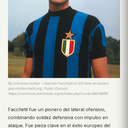
By Unknown author – Giacinto Facchetti in 333 date (in italian).
giacintofacchetti.org., Public Domain,
https://commons.wikimedia.org/w/index.php?curid=68018695
Facchetti fue un pionero del lateral ofensivo,
combinando solidez defensiva con impulso en
ataque. Fue pieza clave en el éxito europeo del