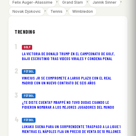
, 
, 
, 
Felix Auger-Aliassime
Grand Slam
Jannik Sinner
, 
, 
Novak Djokovic
Tennis
Wimbledon
TRENDING
GOLF
LA VICTORIA DE DONALD TRUMP EN EL CAMPEONATO DE GOLF,
BAJO ESCRUTINIO TRAS VIDEOS VIRALES Y CONDENA PENAL
FÚTBOL
VINICIUS JR SE COMPROMETE A LARGO PLAZO CON EL REAL
MADRID CON UN NUEVO CONTRATO DE SEIS AÑOS
FÚTBOL
¿TE DISTE CUENTA? MBAPPÉ NO TUVO DUDAS CUANDO LE
PIDIERON NOMBRAR A LOS MEJORES JUGADORES DEL MUNDO
FÚTBOL
LUKAKU SUENA PARA UN SORPRENDENTE TRASPASO A LA LIGUE 1
MIENTRAS EL NÁPOLES FIJA UN PRECIO DE VENTA DE 10 MILLONES