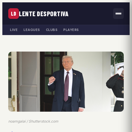
LENTE DESPORTIVA
LD
LIVE
LEAGUES
CLUBS
PLAYERS
noamgalai / Shutterstock.com