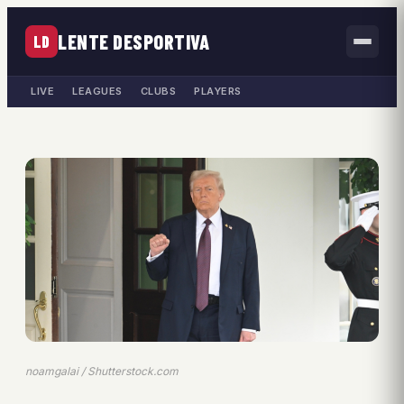
LENTE DESPORTIVA
LD
LIVE
LEAGUES
CLUBS
PLAYERS
noamgalai / Shutterstock.com