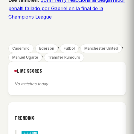
Lee también:
John Terry reacciona al desgarrador
penalti fallado por Gabriel en la final de la
Champions League
, 
, 
, 
, 
Casemiro
Ederson
Fútbol
Manchester United
, 
Manuel Ugarte
Transfer Rumours
LIVE SCORES
No matches today
TRENDING
CICLISMO