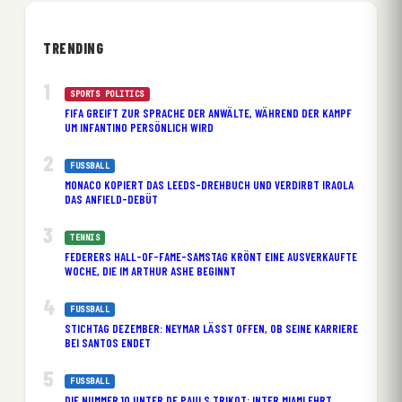
TRENDING
SPORTS POLITICS
FIFA GREIFT ZUR SPRACHE DER ANWÄLTE, WÄHREND DER KAMPF
UM INFANTINO PERSÖNLICH WIRD
FUSSBALL
MONACO KOPIERT DAS LEEDS-DREHBUCH UND VERDIRBT IRAOLA
DAS ANFIELD-DEBÜT
TENNIS
FEDERERS HALL-OF-FAME-SAMSTAG KRÖNT EINE AUSVERKAUFTE
WOCHE, DIE IM ARTHUR ASHE BEGINNT
FUSSBALL
STICHTAG DEZEMBER: NEYMAR LÄSST OFFEN, OB SEINE KARRIERE
BEI SANTOS ENDET
FUSSBALL
DIE NUMMER 10 UNTER DE PAULS TRIKOT: INTER MIAMI EHRT