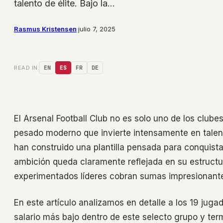
talento de élite. Bajo la…
Rasmus Kristensen
·
julio 7, 2025
READ IN:
EN
ES
FR
DE
El Arsenal Football Club no es solo uno de los clube
pesado moderno que invierte intensamente en talento
han construido una plantilla pensada para conquista
ambición queda claramente reflejada en su estructu
experimentados líderes cobran sumas impresionan
En este artículo analizamos en detalle a los 19 jug
salario más bajo dentro de este selecto grupo y ter