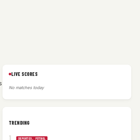
LIVE SCORES
s
No matches today
TRENDING
DEPORTES
, 
FÚTBOL