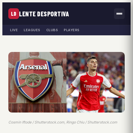
LENTE DESPORTIVA
LD
LIVE
LEAGUES
CLUBS
PLAYERS
Cosmin Iftode / Shutterstock.com, Ringo Chiu / Shutterstock.com