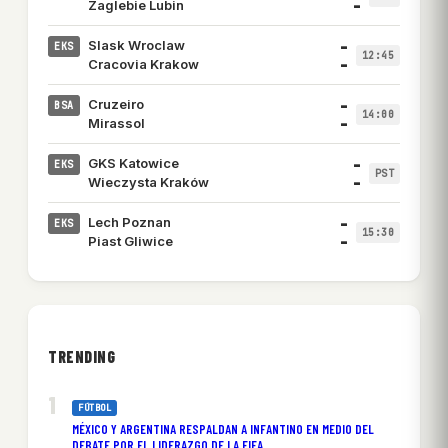
–
Zaglebie Lubin
–
Slask Wroclaw
EKS
12:45
–
Cracovia Krakow
–
Cruzeiro
BSA
14:00
–
Mirassol
–
GKS Katowice
EKS
PST
–
Wieczysta Kraków
–
Lech Poznan
EKS
15:30
–
Piast Gliwice
TRENDING
FÚTBOL
MÉXICO Y ARGENTINA RESPALDAN A INFANTINO EN MEDIO DEL
DEBATE POR EL LIDERAZGO DE LA FIFA