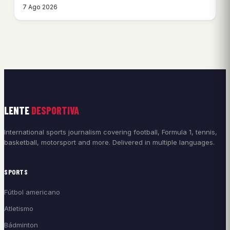
7 Ago 2026
LENTE
DESPORTIVA
International sports journalism covering football, Formula 1, tennis,
basketball, motorsport and more. Delivered in multiple languages.
SPORTS
Fútbol americano
Atletismo
Bádminton