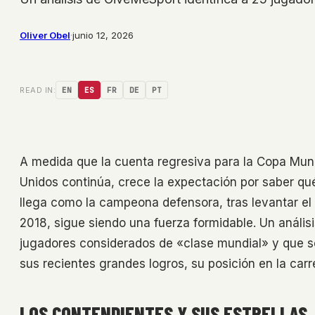
Oliver Obel
·
junio 12, 2026
READ IN:
EN
ES
FR
DE
PT
A medida que la cuenta regresiva para la Copa Mun
Unidos continúa, crece la expectación por saber qué 
llega como la campeona defensora, tras levantar el
2018, sigue siendo una fuerza formidable. Un anális
jugadores considerados de «clase mundial» y que s
sus recientes grandes logros, su posición en la carr
LOS CONTENDIENTES Y SUS ESTRELLAS