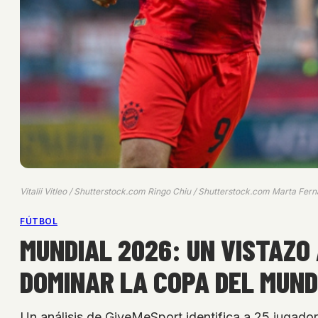
Vitalii Vitleo / Shutterstock.com Ringo Chiu / Shutterstock.com Marta Fe
FÚTBOL
MUNDIAL 2026: UN VISTAZO
DOMINAR LA COPA DEL MUN
Un análisis de GiveMeSport identifica a 25 jugad