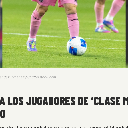
rnandez Jimenez / Shutterstock.com
 A LOS JUGADORES DE ‘CLASE 
DO
ores de clase mundial que se espera dominen el Mundi