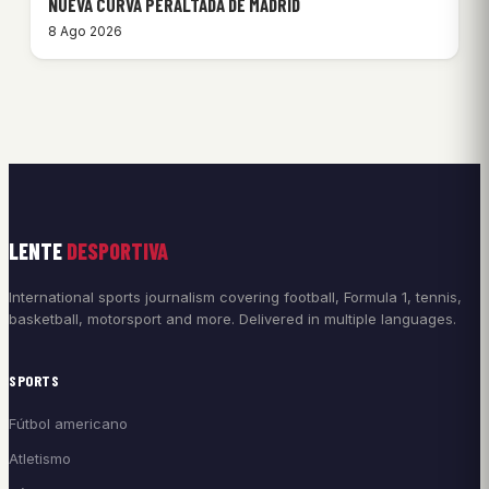
NUEVA CURVA PERALTADA DE MADRID
8 Ago 2026
LENTE
DESPORTIVA
International sports journalism covering football, Formula 1, tennis,
basketball, motorsport and more. Delivered in multiple languages.
SPORTS
Fútbol americano
Atletismo