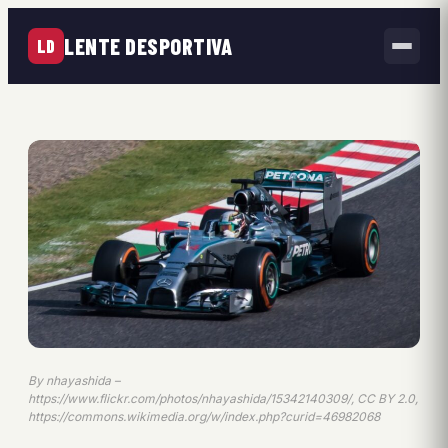
LENTE DESPORTIVA
LD
By nhayashida –
https://www.flickr.com/photos/nhayashida/15342140309/, CC BY 2.0,
https://commons.wikimedia.org/w/index.php?curid=46982068