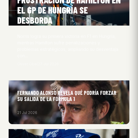
EL GP DE HUNGRÍA SE
DESBORDA
Norris logra su primera victoria en F1 en Hungría,
mientras Hamilton sufre penalizaciones y
problemas estratégicos, ampliando su desventaja
con…
Oliver Obel
27 Jul 2026
FERNANDO ALONSO REVELA QUÉ PODRÍA FORZAR
SU SALIDA DE LA FÓRMULA 1
21 Jul 2026