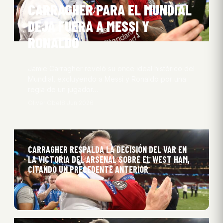
CARRAGHER PARA EL MUNDIAL
DEJA FUERA A MESSI Y
RONALDO
Jamie Carragher reveló su once ideal histórico del
Mundial, excluyendo a Messi y Ronaldo por una
regla de un jugador…
Oliver Obel
8 Jun 2026
CARRAGHER RESPALDA LA DECISIÓN DEL VAR EN
LA VICTORIA DEL ARSENAL SOBRE EL WEST HAM,
CITANDO UN PRECEDENTE ANTERIOR
12 May 2026