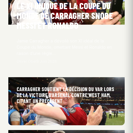
LE XI UNIQUE DE LA COUPE DU
MONDE DE CARRAGHER SNOBE
MESSI ET RONALDO
Jamie Carragher a dévoilé son XI idéal de la
Coupe du Monde, omettant Messi et Ronaldo en
raison d’une règle…
Oliver Obel
8 Juin 2026
CARRAGHER SOUTIENT LA DÉCISION DU VAR LORS
DE LA VICTOIRE D’ARSENAL CONTRE WEST HAM,
CITANT UN PRÉCÉDENT
12 Mai 2026