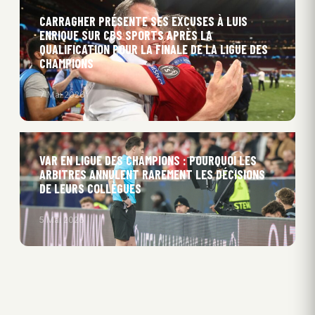
CARRAGHER PRÉSENTE SES EXCUSES À LUIS
ENRIQUE SUR CBS SPORTS APRÈS LA
QUALIFICATION POUR LA FINALE DE LA LIGUE DES
CHAMPIONS
7 Mai 2026
VAR EN LIGUE DES CHAMPIONS : POURQUOI LES
ARBITRES ANNULENT RAREMENT LES DÉCISIONS
DE LEURS COLLÈGUES
5 Mai 2026