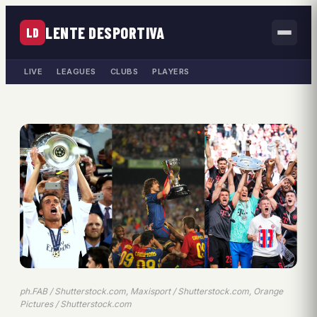
LENTE DESPORTIVA
LD
LIVE
LEAGUES
CLUBS
PLAYERS
ph.FAB / Shutterstock.com, Maxisport / Shutterstock.com, Orange
Pictures / Shutterstock.com