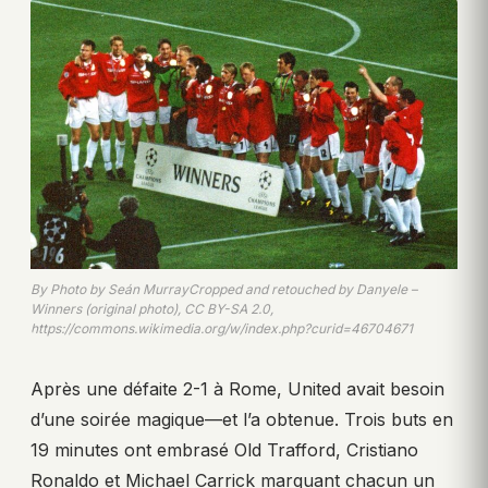
By Photo by Seán MurrayCropped and retouched by Danyele –
Winners (original photo), CC BY-SA 2.0,
https://commons.wikimedia.org/w/index.php?curid=46704671
Après une défaite 2-1 à Rome, United avait besoin
d’une soirée magique—et l’a obtenue. Trois buts en
19 minutes ont embrasé Old Trafford, Cristiano
Ronaldo et Michael Carrick marquant chacun un