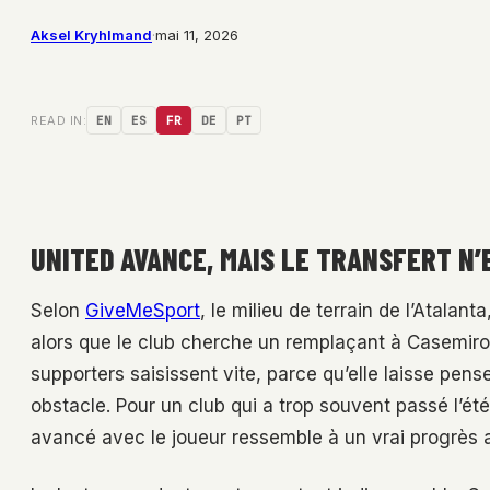
Aksel Kryhlmand
·
mai 11, 2026
READ IN:
EN
ES
FR
DE
PT
UNITED AVANCE, MAIS LE TRANSFERT N’
Selon
GiveMeSport
, le milieu de terrain de l’Atala
alors que le club cherche un remplaçant à Casemiro.
supporters saisissent vite, parce qu’elle laisse pens
obstacle. Pour un club qui a trop souvent passé l’ét
avancé avec le joueur ressemble à un vrai progrès 