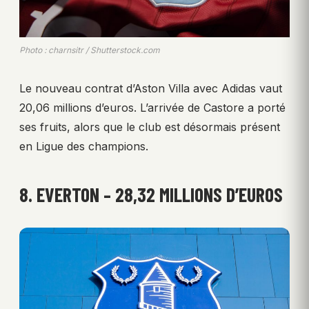
Photo : charnsitr / Shutterstock.com
Le nouveau contrat d’Aston Villa avec Adidas vaut
20,06 millions d’euros. L’arrivée de Castore a porté
ses fruits, alors que le club est désormais présent
en Ligue des champions.
8. EVERTON – 28,32 MILLIONS D’EUROS