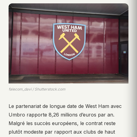
falecom_davi / Shutterstock.com
Le partenariat de longue date de West Ham avec
Umbro rapporte 8,26 millions d’euros par an.
Malgré les succès européens, le contrat reste
plutôt modeste par rapport aux clubs de haut