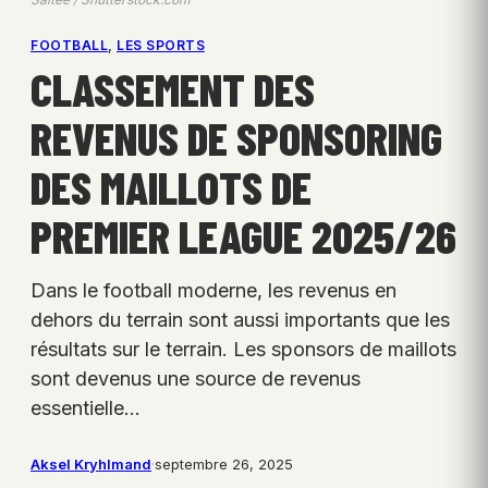
FOOTBALL
, 
LES SPORTS
CLASSEMENT DES
REVENUS DE SPONSORING
DES MAILLOTS DE
PREMIER LEAGUE 2025/26
Dans le football moderne, les revenus en
dehors du terrain sont aussi importants que les
résultats sur le terrain. Les sponsors de maillots
sont devenus une source de revenus
essentielle…
Aksel Kryhlmand
·
septembre 26, 2025