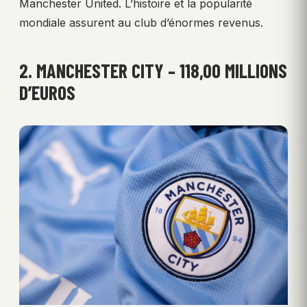
Manchester United. L’histoire et la popularité
mondiale assurent au club d’énormes revenus.
2. MANCHESTER CITY – 118,00 MILLIONS
D’EUROS