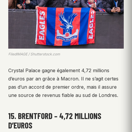
FiledIMAGE / Shutterstock.com
Crystal Palace gagne également 4,72 millions
d’euros par an grâce à Macron. Il ne s’agit certes
pas d’un accord de premier ordre, mais il assure
une source de revenus fiable au sud de Londres.
15. BRENTFORD – 4,72 MILLIONS
D’EUROS