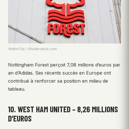
NottmCity / Shutterstock.com
Nottingham Forest perçoit 7,08 millions d’euros par
an d’Adidas. Ses récents succès en Europe ont
contribué à renforcer sa position en milieu de
tableau.
10. WEST HAM UNITED – 8,26 MILLIONS
D’EUROS