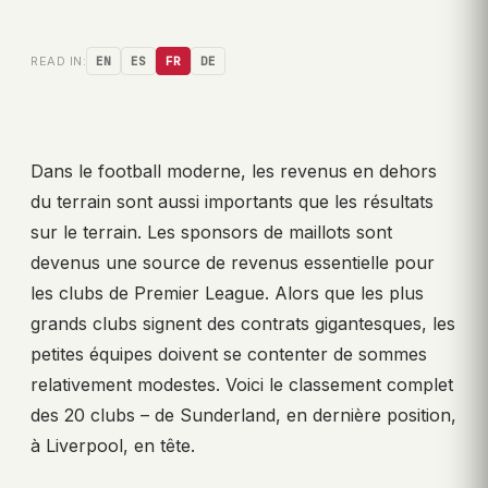
READ IN:
EN
ES
FR
DE
Dans le football moderne, les revenus en dehors
du terrain sont aussi importants que les résultats
sur le terrain. Les sponsors de maillots sont
devenus une source de revenus essentielle pour
les clubs de Premier League. Alors que les plus
grands clubs signent des contrats gigantesques, les
petites équipes doivent se contenter de sommes
relativement modestes. Voici le classement complet
des 20 clubs – de Sunderland, en dernière position,
à Liverpool, en tête.