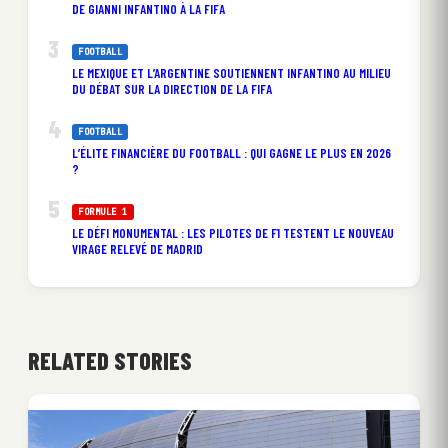
DE GIANNI INFANTINO À LA FIFA
FOOTBALL
LE MEXIQUE ET L’ARGENTINE SOUTIENNENT INFANTINO AU MILIEU
DU DÉBAT SUR LA DIRECTION DE LA FIFA
FOOTBALL
L’ÉLITE FINANCIÈRE DU FOOTBALL : QUI GAGNE LE PLUS EN 2026
?
FORMULE 1
LE DÉFI MONUMENTAL : LES PILOTES DE F1 TESTENT LE NOUVEAU
VIRAGE RELEVÉ DE MADRID
RELATED STORIES