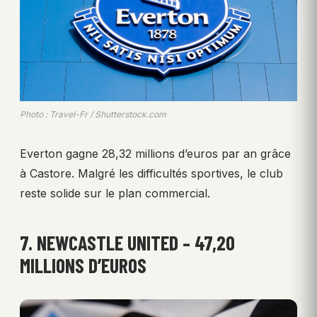
Photo : Travel-Fr / Shutterstock.com
Everton gagne 28,32 millions d’euros par an grâce
à Castore. Malgré les difficultés sportives, le club
reste solide sur le plan commercial.
7. NEWCASTLE UNITED – 47,20
MILLIONS D’EUROS