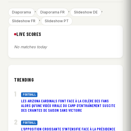
, 
, 
, 
Diaporama
Diaporama FR
Slideshow DE
, 
Slideshow FR
Slideshow PT
LIVE SCORES
No matches today
TRENDING
FOOTBALL
LES ARIZONA CARDINALS FONT FACE À LA COLÈRE DES FANS
ALORS QU’UNE VIDÉO VIRALE DU CAMP D’ENTRAÎNEMENT SUSCITE
DES CRAINTES DE SAISON SANS VICTOIRE
FOOTBALL
L’OPPOSITION CROISSANTE S’INTENSIFIE FACE À LA PRÉSIDENCE